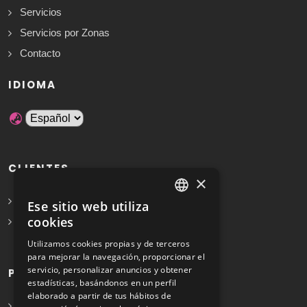
Servicios
Servicios por Zonas
Contacto
IDIOMA
CLIENTES
×
Solicita Presupuesto Gratis
Ese sitio web utiliza
SPANISH
cookies
Preguntas frecuentes
ENGLISH
Utilizamos cookies propias y de terceros
para mejorar la navegación, proporcionar el
servicio, personalizar anuncios y obtener
PROFESIONALES
estadísticas, basándonos en un perfil
elaborado a partir de tus hábitos de
Info para profesionales