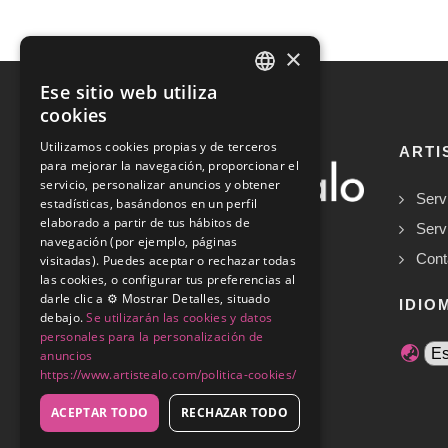
×
Ese sitio web utiliza
SPANISH
cookies
ENGLISH
Utilizamos cookies propias y de terceros
ARTI
para mejorar la navegación, proporcionar el
servicio, personalizar anuncios y obtener
Serv
estadísticas, basándonos en un perfil
elaborado a partir de tus hábitos de
Serv
navegación (por ejemplo, páginas
Cont
visitadas). Puedes aceptar o rechazar todas
las cookies, o configurar tus preferencias al
Copyrights © 2026
darle clic a ⚙️ Mostrar Detalles, situado
IDIO
debajo.
Se utilizarán las cookies y datos
personales para la personalización de
anuncios
https://www.artistealo.com/politica-cookies/
ACEPTAR TODO
RECHAZAR TODO