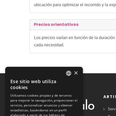
ubicación para optimizar el recorrido y la exp
Precios orientativos
Los precios varían en función de la duración
cada necesidad.
×
Ese sitio web utiliza
SPANISH
cookies
ENGLISH
Utilizamos cookies propias y de terceros
ARTI
para mejorar la navegación, proporcionar el
servicio, personalizar anuncios y obtener
Serv
estadísticas, basándonos en un perfil
elaborado a partir de tus hábitos de