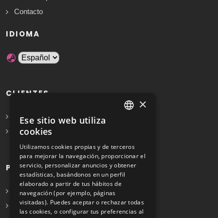
Contacto
IDIOMA
CLIENTES
×
Solicita Presupuesto Gratis
Ese sitio web utiliza
SPANISH
cookies
Preguntas frecuentes
ENGLISH
Utilizamos cookies propias y de terceros
para mejorar la navegación, proporcionar el
servicio, personalizar anuncios y obtener
PROFESIONALES
estadísticas, basándonos en un perfil
elaborado a partir de tus hábitos de
Info para profesionales
navegación (por ejemplo, páginas
visitadas). Puedes aceptar o rechazar todas
Registrarse
las cookies, o configurar tus preferencias al