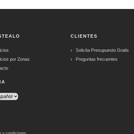
STEALO
CLIENTES
icios
Solicita Presupuesto Gratis
icios por Zonas
Preguntas frecuentes
acto
MA
s y condiciones