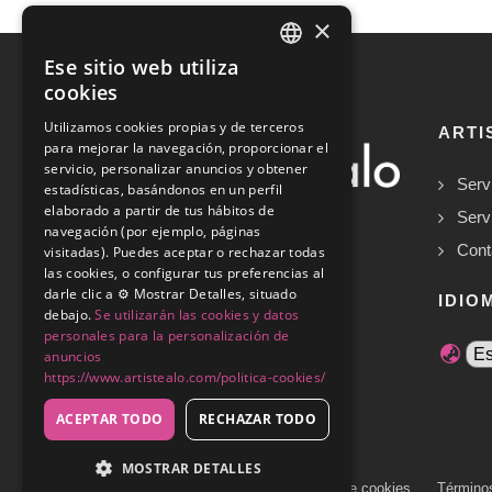
×
Ese sitio web utiliza
SPANISH
cookies
ENGLISH
Utilizamos cookies propias y de terceros
ARTI
para mejorar la navegación, proporcionar el
servicio, personalizar anuncios y obtener
Serv
estadísticas, basándonos en un perfil
elaborado a partir de tus hábitos de
Serv
navegación (por ejemplo, páginas
Cont
visitadas). Puedes aceptar o rechazar todas
las cookies, o configurar tus preferencias al
Copyrights © 2026
darle clic a ⚙️ Mostrar Detalles, situado
IDIO
debajo.
Se utilizarán las cookies y datos
personales para la personalización de
anuncios
https://www.artistealo.com/politica-cookies/
ACEPTAR TODO
RECHAZAR TODO
MOSTRAR DETALLES
Política de privacidad
Política de cookies
Término