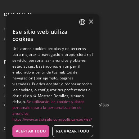
CLIENTES
×
Solicita Presupuesto Gratis
Ese sitio web utiliza
SPANISH
cookies
Preguntas frecuentes
ENGLISH
Utilizamos cookies propias y de terceros
para mejorar la navegación, proporcionar el
servicio, personalizar anuncios y obtener
PROFESIONALES
estadísticas, basándonos en un perfil
elaborado a partir de tus hábitos de
Info para profesionales
navegación (por ejemplo, páginas
visitadas). Puedes aceptar o rechazar todas
Registrarse
las cookies, o configurar tus preferencias al
Preguntas frecuentes
darle clic a ⚙️ Mostrar Detalles, situado
debajo.
Se utilizarán las cookies y datos
¿No encuentras tu servicio? Dinos cuál necesitas
personales para la personalización de
anuncios
https://www.artistealo.com/politica-cookies/
Copyrights © 2026
ACEPTAR TODO
RECHAZAR TODO