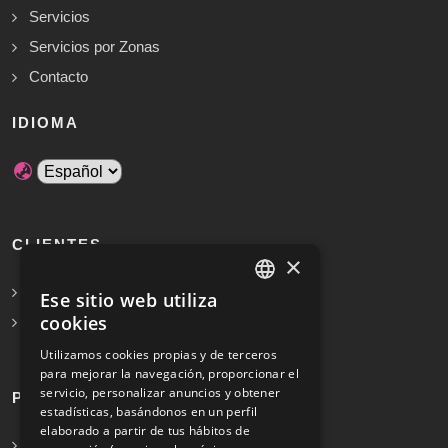
Servicios
Servicios por Zonas
Contacto
IDIOMA
CLIENTES
×
Solicita Presupuesto Gratis
Ese sitio web utiliza
SPANISH
cookies
Preguntas frecuentes
ENGLISH
Utilizamos cookies propias y de terceros
para mejorar la navegación, proporcionar el
servicio, personalizar anuncios y obtener
PROFESIONALES
estadísticas, basándonos en un perfil
elaborado a partir de tus hábitos de
Info para profesionales