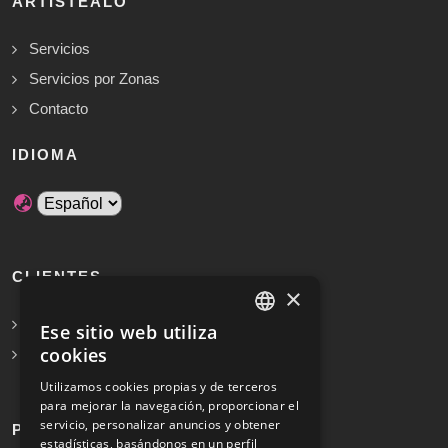
ARTISTEALO
Servicios
Servicios por Zonas
Contacto
IDIOMA
CLIENTES
×
Solicita Presupuesto Gratis
Ese sitio web utiliza
SPANISH
cookies
Preguntas frecuentes
ENGLISH
Utilizamos cookies propias y de terceros
para mejorar la navegación, proporcionar el
servicio, personalizar anuncios y obtener
PROFESIONALES
estadísticas, basándonos en un perfil