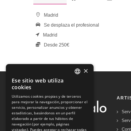
Madrid
Se desplaza el profesional
Madrid
Desde 250€
×
Ese sitio web utiliza
SPANISH
cookies
ENGLISH
Utilizamos cookies propias y de terceros
ARTI
para mejorar la navegación, proporcionar el
servicio, personalizar anuncios y obtener
Serv
estadísticas, basándonos en un perfil
elaborado a partir de tus hábitos de
Serv
navegación (por ejemplo, páginas
Cont
visitadas). Puedes aceptar o rechazar todas