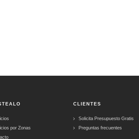
STEALO
CLIENTES
icios
Solicita Presupuesto Gratis
icios por Zonas
Preguntas frecuentes
acto