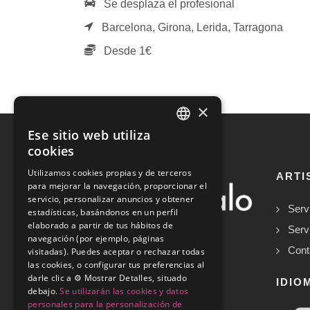
Se desplaza el profesional
Barcelona,
Girona,
Lerida,
Tarragona
Desde 1€
×
Ese sitio web utiliza
SPANISH
cookies
ENGLISH
Utilizamos cookies propias y de terceros
ARTI
para mejorar la navegación, proporcionar el
servicio, personalizar anuncios y obtener
Serv
estadísticas, basándonos en un perfil
elaborado a partir de tus hábitos de
Serv
navegación (por ejemplo, páginas
Cont
visitadas). Puedes aceptar o rechazar todas
las cookies, o configurar tus preferencias al
darle clic a ⚙️ Mostrar Detalles, situado
Copyrights © 2026
IDIO
debajo.
Se utilizarán las cookies y datos
personales para la personalización de