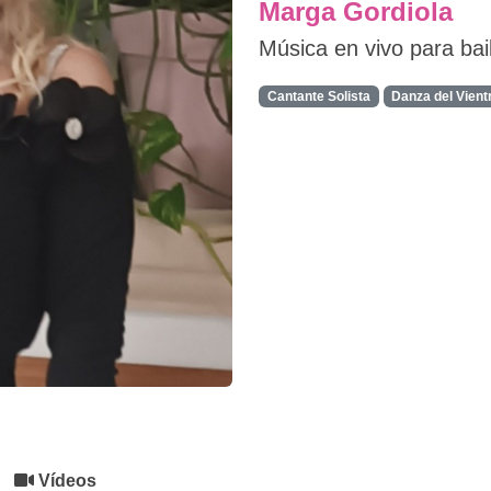
Marga Gordiola
Música en vivo para bai
Cantante Solista
Danza del Vient
Vídeos