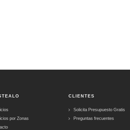
STEALO
CLIENTES
icios
Solicita Presupuesto Gratis
icios por Zonas
Preguntas frecuentes
acto