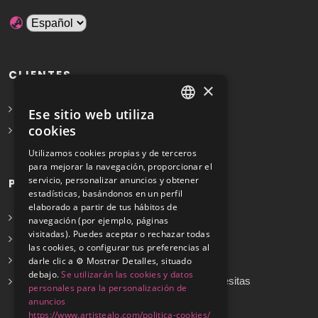
CLIENTES
×
Solicita Presupuesto Gratis
Ese sitio web utiliza
SPANISH
cookies
Preguntas frecuentes
ENGLISH
Utilizamos cookies propias y de terceros
para mejorar la navegación, proporcionar el
servicio, personalizar anuncios y obtener
PROFESIONALES
estadísticas, basándonos en un perfil
elaborado a partir de tus hábitos de
Info para profesionales
navegación (por ejemplo, páginas
visitadas). Puedes aceptar o rechazar todas
Registrarse
las cookies, o configurar tus preferencias al
Preguntas frecuentes
darle clic a ⚙️ Mostrar Detalles, situado
debajo.
Se utilizarán las cookies y datos
¿No encuentras tu servicio? Dinos cuál necesitas
personales para la personalización de
anuncios
https://www.artistealo.com/politica-cookies/