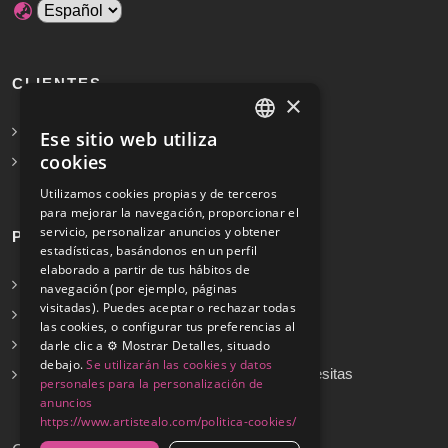
CLIENTES
×
Solicita Presupuesto Gratis
Ese sitio web utiliza
SPANISH
cookies
Preguntas frecuentes
ENGLISH
Utilizamos cookies propias y de terceros
para mejorar la navegación, proporcionar el
servicio, personalizar anuncios y obtener
PROFESIONALES
estadísticas, basándonos en un perfil
elaborado a partir de tus hábitos de
Info para profesionales
navegación (por ejemplo, páginas
visitadas). Puedes aceptar o rechazar todas
Registrarse
las cookies, o configurar tus preferencias al
Preguntas frecuentes
darle clic a ⚙️ Mostrar Detalles, situado
debajo.
Se utilizarán las cookies y datos
¿No encuentras tu servicio? Dinos cuál necesitas
personales para la personalización de
anuncios
https://www.artistealo.com/politica-cookies/