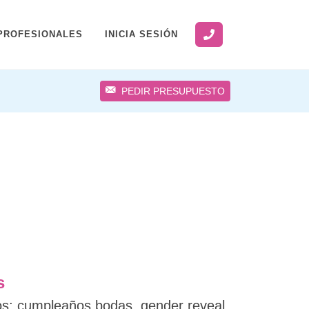
PROFESIONALES
INICIA SESIÓN
PEDIR PRESUPUESTO
s
s; cumpleaños,bodas, gender reveal,