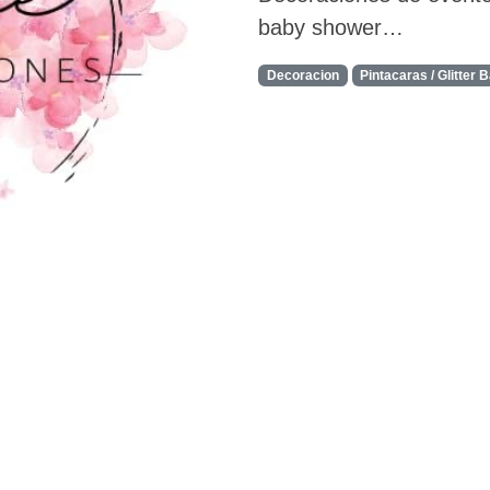
baby shower…
Decoracion
Pintacaras / Glitter 