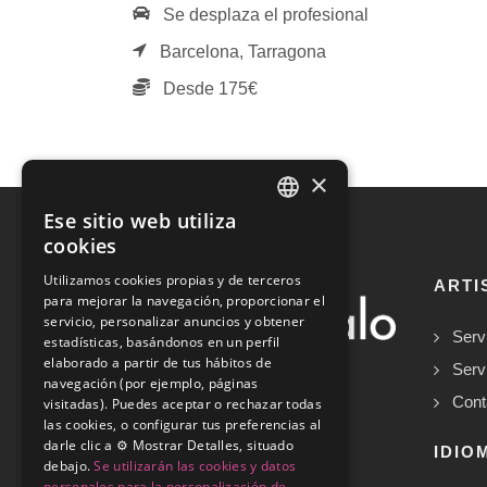
Se desplaza el profesional
Barcelona,
Tarragona
Desde 175€
×
Ese sitio web utiliza
SPANISH
cookies
ENGLISH
Utilizamos cookies propias y de terceros
ARTI
para mejorar la navegación, proporcionar el
servicio, personalizar anuncios y obtener
Serv
estadísticas, basándonos en un perfil
elaborado a partir de tus hábitos de
Serv
navegación (por ejemplo, páginas
Cont
visitadas). Puedes aceptar o rechazar todas
las cookies, o configurar tus preferencias al
darle clic a ⚙️ Mostrar Detalles, situado
Copyrights © 2026
IDIO
debajo.
Se utilizarán las cookies y datos
personales para la personalización de