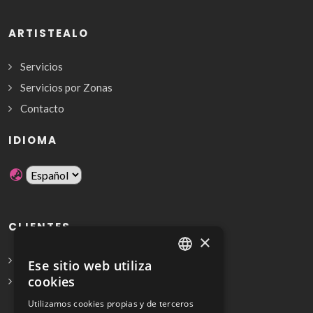
ARTISTEALO
Servicios
Servicios por Zonas
Contacto
IDIOMA
CLIENTES
×
Solicita Presupuesto Gratis
Ese sitio web utiliza
SPANISH
cookies
Preguntas frecuentes
ENGLISH
Utilizamos cookies propias y de terceros