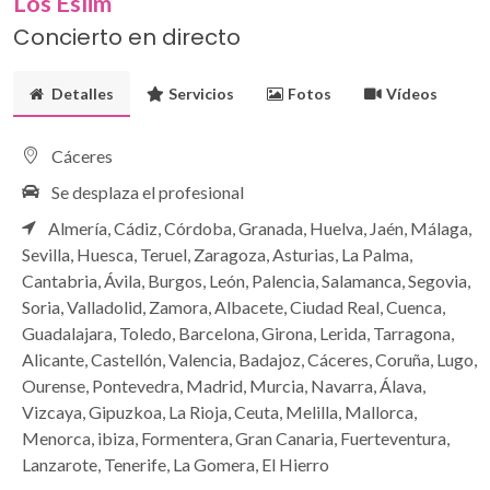
Los Eslim
Concierto en directo
Detalles
Servicios
Fotos
Vídeos
Cáceres
Se desplaza el profesional
Almería,
Cádiz,
Córdoba,
Granada,
Huelva,
Jaén,
Málaga,
Sevilla,
Huesca,
Teruel,
Zaragoza,
Asturias,
La Palma,
Cantabria,
Ávila,
Burgos,
León,
Palencia,
Salamanca,
Segovia,
Soria,
Valladolid,
Zamora,
Albacete,
Ciudad Real,
Cuenca,
Guadalajara,
Toledo,
Barcelona,
Girona,
Lerida,
Tarragona,
Alicante,
Castellón,
Valencia,
Badajoz,
Cáceres,
Coruña,
Lugo,
Ourense,
Pontevedra,
Madrid,
Murcia,
Navarra,
Álava,
Vizcaya,
Gipuzkoa,
La Rioja,
Ceuta,
Melilla,
Mallorca,
Menorca,
ibiza,
Formentera,
Gran Canaria,
Fuerteventura,
Lanzarote,
Tenerife,
La Gomera,
El Hierro