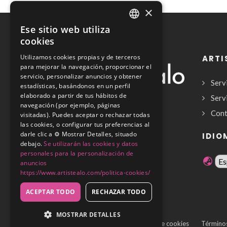
×
Ese sitio web utiliza
SPANISH
cookies
ENGLISH
Utilizamos cookies propias y de terceros
ARTI
para mejorar la navegación, proporcionar el
servicio, personalizar anuncios y obtener
Serv
estadísticas, basándonos en un perfil
elaborado a partir de tus hábitos de
Serv
navegación (por ejemplo, páginas
Cont
visitadas). Puedes aceptar o rechazar todas
las cookies, o configurar tus preferencias al
Copyrights © 2026
darle clic a ⚙️ Mostrar Detalles, situado
IDIO
debajo.
Se utilizarán las cookies y datos
personales para la personalización de
anuncios
https://www.artistealo.com/politica-cookies/
ACEPTAR TODO
RECHAZAR TODO
MOSTRAR DETALLES
Política de privacidad
Política de cookies
Términos