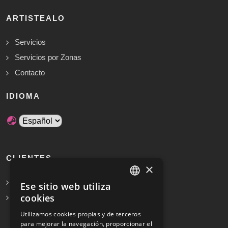
ARTISTEALO
Servicios
Servicios por Zonas
Contacto
IDIOMA
CLIENTES
×
Solicita Presupuesto Gratis
Ese sitio web utiliza
SPANISH
cookies
Preguntas frecuentes
ENGLISH
Utilizamos cookies propias y de terceros
para mejorar la navegación, proporcionar el