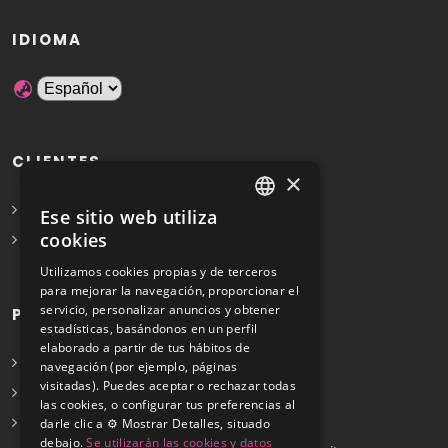
IDIOMA
CLIENTES
×
Solicita Presupuesto Gratis
Ese sitio web utiliza
SPANISH
cookies
Preguntas frecuentes
ENGLISH
Utilizamos cookies propias y de terceros
para mejorar la navegación, proporcionar el
servicio, personalizar anuncios y obtener
PROFESIONALES
estadísticas, basándonos en un perfil
elaborado a partir de tus hábitos de
Info para profesionales
navegación (por ejemplo, páginas
visitadas). Puedes aceptar o rechazar todas
Registrarse
las cookies, o configurar tus preferencias al
Preguntas frecuentes
darle clic a ⚙️ Mostrar Detalles, situado
debajo.
Se utilizarán las cookies y datos