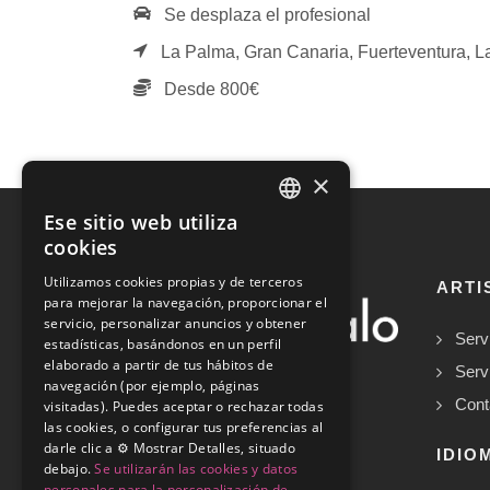
Se desplaza el profesional
La Palma,
Gran Canaria,
Fuerteventura,
L
Desde 800€
×
Ese sitio web utiliza
SPANISH
cookies
ENGLISH
Utilizamos cookies propias y de terceros
ARTI
para mejorar la navegación, proporcionar el
servicio, personalizar anuncios y obtener
Serv
estadísticas, basándonos en un perfil
elaborado a partir de tus hábitos de
Serv
navegación (por ejemplo, páginas
Cont
visitadas). Puedes aceptar o rechazar todas
las cookies, o configurar tus preferencias al
Copyrights © 2026
darle clic a ⚙️ Mostrar Detalles, situado
IDIO
debajo.
Se utilizarán las cookies y datos
personales para la personalización de