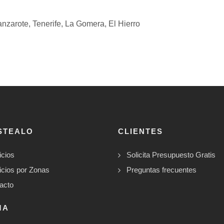
anzarote,
Tenerife,
La Gomera,
El Hierro
STEALO
CLIENTES
icios
Solicita Presupuesto Gratis
icios por Zonas
Preguntas frecuentes
acto
MA