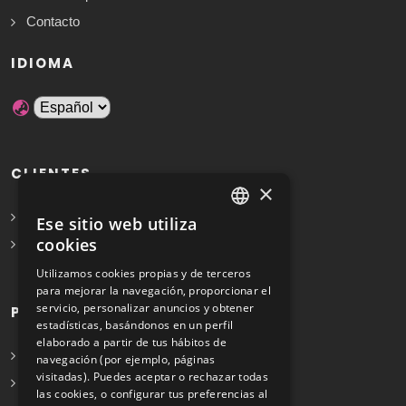
Contacto
IDIOMA
CLIENTES
×
Solicita Presupuesto Gratis
Ese sitio web utiliza
SPANISH
cookies
Preguntas frecuentes
ENGLISH
Utilizamos cookies propias y de terceros
para mejorar la navegación, proporcionar el
servicio, personalizar anuncios y obtener
PROFESIONALES
estadísticas, basándonos en un perfil
elaborado a partir de tus hábitos de
Info para profesionales
navegación (por ejemplo, páginas
visitadas). Puedes aceptar o rechazar todas
Registrarse
las cookies, o configurar tus preferencias al