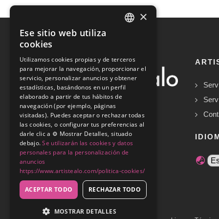
×
Ese sitio web utiliza
SPANISH
cookies
ENGLISH
Utilizamos cookies propias y de terceros
ARTI
para mejorar la navegación, proporcionar el
servicio, personalizar anuncios y obtener
Serv
estadísticas, basándonos en un perfil
elaborado a partir de tus hábitos de
Serv
navegación (por ejemplo, páginas
Cont
visitadas). Puedes aceptar o rechazar todas
las cookies, o configurar tus preferencias al
Copyrights © 2026
darle clic a ⚙️ Mostrar Detalles, situado
IDIO
debajo.
Se utilizarán las cookies y datos
personales para la personalización de
anuncios
https://www.artistealo.com/politica-cookies/
ACEPTAR TODO
RECHAZAR TODO
MOSTRAR DETALLES