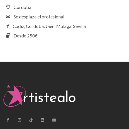
Córdoba
Se desplaza el profesional
Cádiz,
Córdoba,
Jaén,
Málaga,
Sevilla
Desde 250€