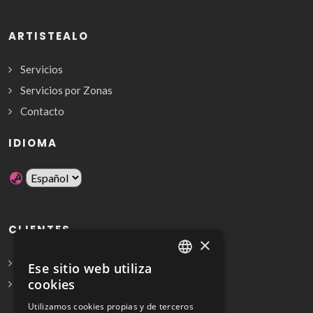
ARTISTEALO
Servicios
Servicios por Zonas
Contacto
IDIOMA
CLIENTES
×
Solicita Presupuesto Gratis
Ese sitio web utiliza
SPANISH
cookies
Preguntas frecuentes
ENGLISH
Utilizamos cookies propias y de terceros