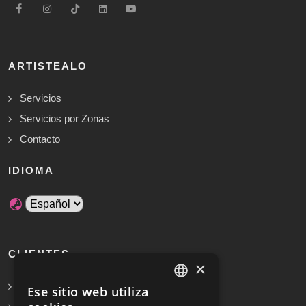
ARTISTEALO
Servicios
Servicios por Zonas
Contacto
IDIOMA
CLIENTES
×
Solicita Presupuesto Gratis
Ese sitio web utiliza
SPANISH