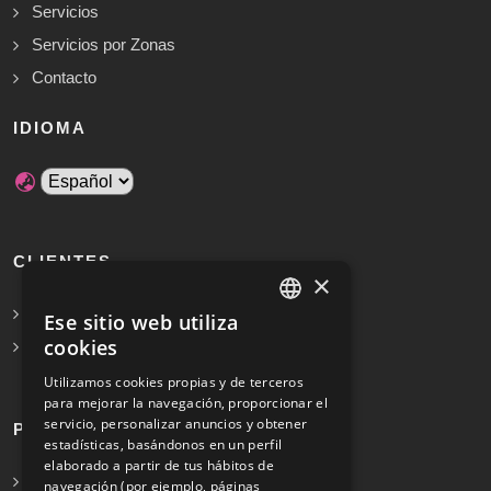
Servicios
Servicios por Zonas
Contacto
IDIOMA
CLIENTES
×
Solicita Presupuesto Gratis
Ese sitio web utiliza
SPANISH
cookies
Preguntas frecuentes
ENGLISH
Utilizamos cookies propias y de terceros
para mejorar la navegación, proporcionar el
servicio, personalizar anuncios y obtener
PROFESIONALES
estadísticas, basándonos en un perfil
elaborado a partir de tus hábitos de
Info para profesionales
navegación (por ejemplo, páginas