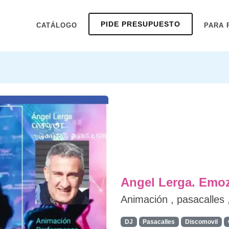
PIDE PRESUPUESTO
CATÁLOGO
PARA 
Angel Lerga. Emo
Animación , pasacalles 
DJ
Pasacalles
Discomovil