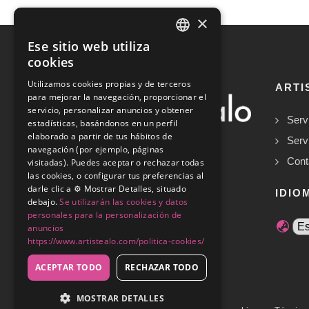
×
Ese sitio web utiliza
SPANISH
cookies
ENGLISH
Utilizamos cookies propias y de terceros
ARTI
para mejorar la navegación, proporcionar el
servicio, personalizar anuncios y obtener
Serv
estadísticas, basándonos en un perfil
elaborado a partir de tus hábitos de
Serv
navegación (por ejemplo, páginas
Cont
visitadas). Puedes aceptar o rechazar todas
las cookies, o configurar tus preferencias al
Copyrights © 2026
darle clic a ⚙️ Mostrar Detalles, situado
IDIO
debajo.
Se utilizarán las cookies y datos
personales para la personalización de
anuncios
https://www.artistealo.com/politica-cookies/
ACEPTAR TODO
RECHAZAR TODO
MOSTRAR DETALLES