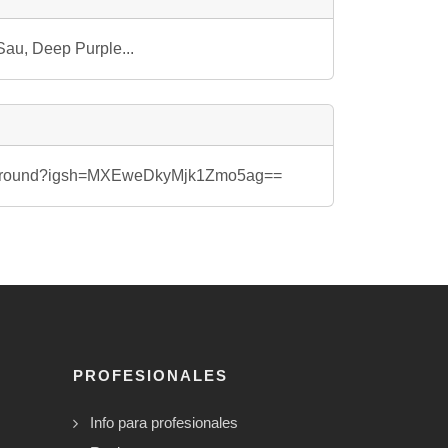
Sau, Deep Purple...
loop_round?igsh=MXEweDkyMjk1Zmo5ag==
PROFESIONALES
Info para profesionales