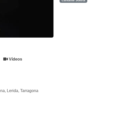
Cantante Solista
Vídeos
ona,
Lerida,
Tarragona