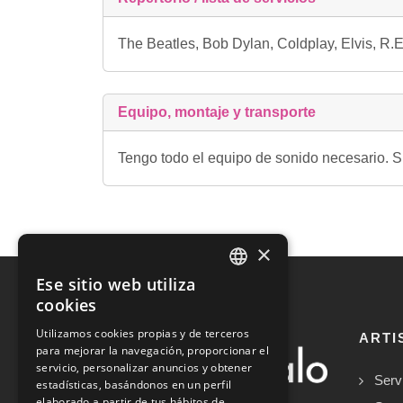
The Beatles, Bob Dylan, Coldplay, Elvis, R.
Equipo, montaje y transporte
Tengo todo el equipo de sonido necesari
×
Ese sitio web utiliza
SPANISH
cookies
ENGLISH
Utilizamos cookies propias y de terceros
ARTI
para mejorar la navegación, proporcionar el
servicio, personalizar anuncios y obtener
Serv
estadísticas, basándonos en un perfil
elaborado a partir de tus hábitos de